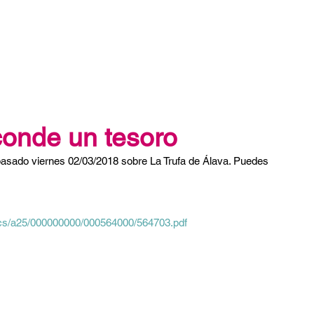
Trufa Negra
Truficultura
Contacto
sconde un tesoro
 pasado viernes 02/03/2018 sobre La Trufa de Álava. Puedes 
/docs/a25/000000000/000564000/564703.pdf 